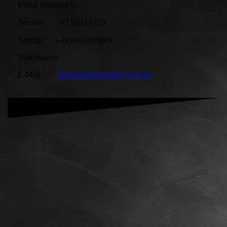
95666 Mitterteich
Telefon: +49 9633 1279
Telefax: +49 9633 919681
Diensthandy
E-Mail:
pfarramt.mitterteich@web.de