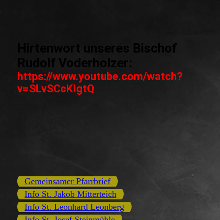
Hirtenwort unseres Bischof
Rudolf Voderholzer:
https://www.youtube.com/watch?
v=SLvSCcKIgtQ
Gemeinsamer Pfarrbrief
Info St. Jakob Mitterteich
Info St. Leonhard Leonberg
Info St. Josef Steinmühle