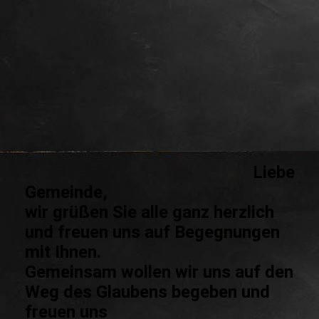
St. Leonhard
Liebe
Gemeinde,
wir grüßen Sie alle ganz herzlich
und freuen uns auf Begegnungen
mit Ihnen.
Gemeinsam wollen wir uns auf den
Weg des Glaubens begeben und
freuen uns