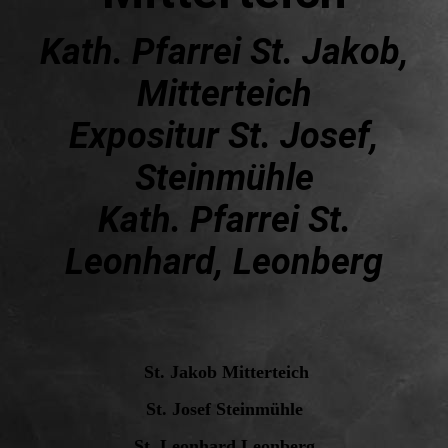
Kath. Pfarrei St. Jakob,
Mitterteich
Expositur St. Josef,
Steinmühle
Kath. Pfarrei St.
Leonhard, Leonberg
St. Jakob Mitterteich
St. Josef Steinmühle
St. Leonhard Leonberg