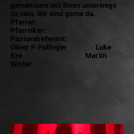
gemeinsam mit Ihnen unterwegs
zu sein. Wir sind gerne da.
Pfarrer:
Pfarrvikar:
Pastoralreferent:
Oliver P. Pollinger Luke
Eze Martin
Winter