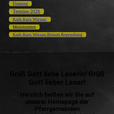
Firmung
Termine 2026
Kath-Kurs Wiesau:
Ministranten
Kath-Kurs Wiesau:Bistum Regensburg
Grüß Gott liebe Leserin! Grüß
Gott lieber Leser!
Herzlich heißen wir Sie auf
unserer Homepage der
Pfarrgemeinden