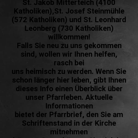
St. Jakob Mitterteich (4100
Katholiken),St. Josef Steinmühle
(572 Katholiken) und St. Leonhard
Leonberg (730 Katholiken)
willkommen!
Falls Sie neu zu uns gekommen
sind, wollen wir Ihnen helfen,
rasch bei
uns heimisch zu werden. Wenn Sie
schon länger hier leben, gibt Ihnen
dieses Info einen Überblick über
unser Pfarrleben. Aktuelle
Informationen
bietet der Pfarrbrief, den Sie am
Schriftenstand in der Kirche
mitnehmen