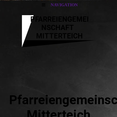
NAVIGATION
PFARREIENGEMEI
NSCHAFT
MITTERTEICH
Pfarreiengemeinsc
Mitterteich