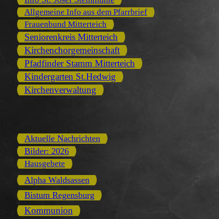
Allgemeine Info aus dem Pfarrbrief
Frauenbund Mitterteich
Seniorenkreis Mitterteich
Kirchenchorgemeinschaft
Pfadfinder Stamm Mitterteich
Kindergarten St.Hedwig
Kirchenverwaltung
Aktuelle Nachrichten
Bilder: 2026
Hausgebete
Alpha Waldsassen
Bistum Regensburg
Kommunion